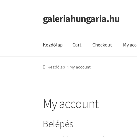
galeriahungaria.hu
Ugrás
Kilépés
a
a
navigációhoz
tartalomba
Kezdőlap
Cart
Checkout
My ac
Kezdőlap
Cart
Checkout
My account
Shop
Kezdőlap
My account
My account
Belépés