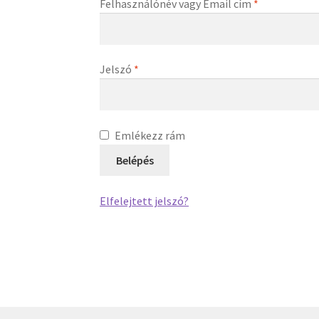
Kötelező
Felhasználónév vagy Email cím
*
Kötelező
Jelszó
*
Emlékezz rám
Belépés
Elfelejtett jelszó?