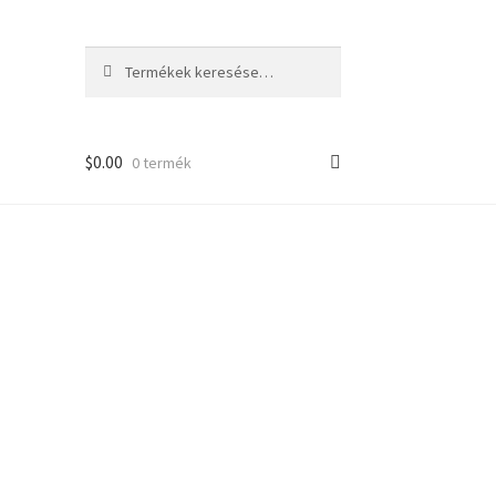
Keresés
Keresés
a
következőre:
$
0.00
0 termék